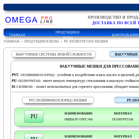
ПРОИЗВОДСТВО И ПРО
ДОСТАВКА ПО ВСЕЙ 
ПРОДУКЦИЯ И
ГЛАВНАЯ
КОНТРОЛЬ КАЧЕ
ЦЕНЫ
ГЛАВНАЯ
>
ПРОДУКЦИЯ И ЦЕНЫ
>
PU (ПОЛИУРЕТАН) МЕШКИ
ВАКУУМНЫЕ СИСТЕМЫ ЛЮБОЙ СЛОЖНОСТИ
ВАКУУМНЫЕ 
ВАКУУМНЫЕ МЕШКИ ДЛЯ ПРЕССОВАНИЯ
PVС
устойчив к воздействию влаги, кислот и щелочей, р
(ПОЛИВИНИЛХЛОРИД) -
PU
имеет низкую температуру стеклования и высокую стойкост
(ПОЛИУРИТАН) -
SI
- может использоваться для горячего прессования, обладает пов
(СИЛИКОН)
PVC (ПОЛИВИНИЛХЛОРИД) МЕШКИ
PU (П
НАИМЕНОВАНИЕ
МАТЕРИАЛ
PU
OMEGA PU-UNIT/400
ПОЛИУРЕТАН
НАИМЕНОВАНИЕ
МАТЕРИАЛ